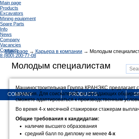
Main page
Products
Excavators
Mining equipment
Spare Parts
Info
News
Company
Vacancies
Contacts
Main page
→
Карьера в компании
→ Молодым специалис
8 (800) 200-77-08
Молодым специалистам
Машиностроительная Группа КРАНЭКС предлагает с
развития. Для соискателей, не обладающих обширны
COMPANY
PRODUCTS
S
сможете адаптироваться к производственным услови
Во время 4-х месячной стажировки стажерам выпла
Общие требования к кандидатам:
наличие высшего образования
средний балл по диплому не менее
4-х