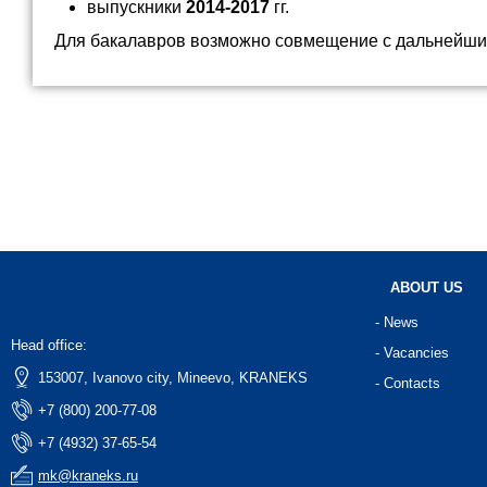
выпускники
2014-2017
гг.
Для бакалавров возможно совмещение с дальнейши
ABOUT US
- News
Head office:
- Vacancies
153007, Ivanovo city, Mineevo, KRANEKS
- Contacts
+7 (800) 200-77-08
+7 (4932) 37-65-54
mk@kraneks.ru